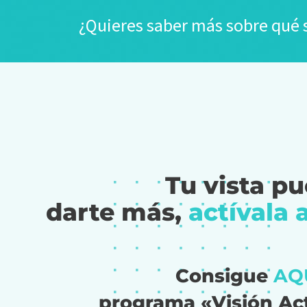
¿Quieres saber más sobre qué s
Tu vista p
darte más,
actívala 
Consigue
AQ
programa «Visión Ac