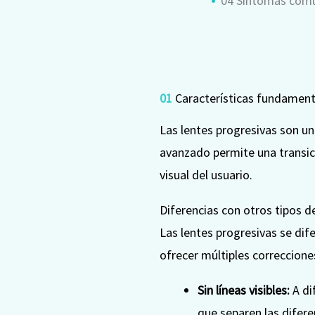
04 Síntomas comu
01
Características fundamenta
Las lentes progresivas son un
avanzado permite una transici
visual del usuario.
Diferencias con otros tipos 
Las lentes progresivas se di
ofrecer múltiples correcciones
Sin líneas visibles:
A dif
que separen las difere