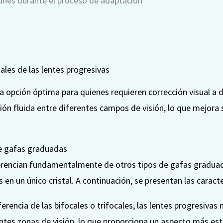
nes durante el proceso de adaptación
les de las lentes progresivas
a opción óptima para quienes requieren corrección visual a d
ón fluida entre diferentes campos de visión, lo que mejora 
de gafas graduadas
ferencian fundamentalmente de otros tipos de gafas gradua
 en un único cristal. A continuación, se presentan las caracter
erencia de las bifocales o trifocales, las lentes progresivas 
ntes zonas de visión, lo que proporciona un aspecto más est