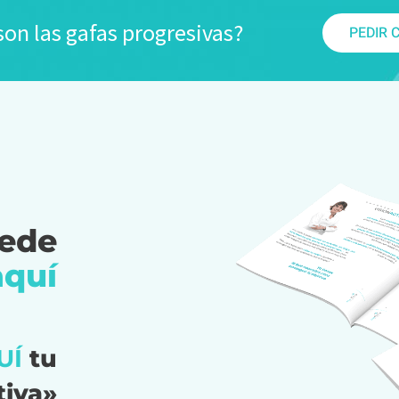
on las gafas progresivas?
PEDIR 
uede
aquí
UÍ
tu
tiva»