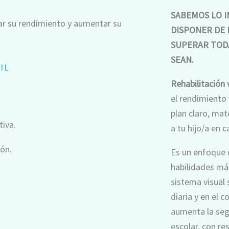
SABEMOS LO I
orar su rendimiento y aumentar su
DISPONER DE 
SUPERAR TODA
SEAN.
IL
Rehabilitación 
el rendimiento 
plan claro, ma
tiva.
a tu hijo/a en 
ión.
Es un enfoque
habilidades má
sistema visual
diaria y en el 
aumenta la seg
escolar, con re