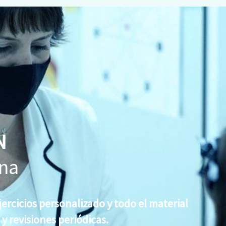
N
na
jercicios personalizado y todo el material
y revisiones periódicas.