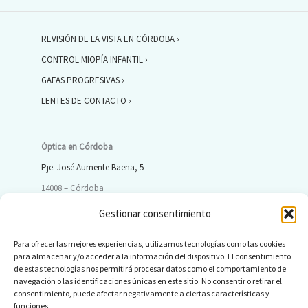
REVISIÓN DE LA VISTA EN CÓRDOBA ›
CONTROL MIOPÍA INFANTIL ›
GAFAS PROGRESIVAS ›
LENTES DE CONTACTO ›
Óptica en Córdoba
Pje. José Aumente Baena, 5
14008 – Córdoba
Gestionar consentimiento
ÓPTICA CÓRDOBA ›
Para ofrecer las mejores experiencias, utilizamos tecnologías como las cookies
LENTILLAS PROGRESIVAS ›
para almacenar y/o acceder a la información del dispositivo. El consentimiento
de estas tecnologías nos permitirá procesar datos como el comportamiento de
GAFAS DE SOL ›
navegación o las identificaciones únicas en este sitio. No consentir o retirar el
consentimiento, puede afectar negativamente a ciertas características y
LENTES ORTO-K ›
funciones.